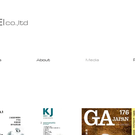
I
co.,ltd
s
About
Media