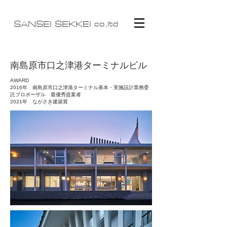
SANSEI SEKKEI
co.,ltd
南島原市口之津港ターミナルビル
AWARD
​2016年 南島原市口之津港ターミナル基本・実施設計業務委
託プロポーザル 最優秀提案者
​2021年 ながさき建築賞